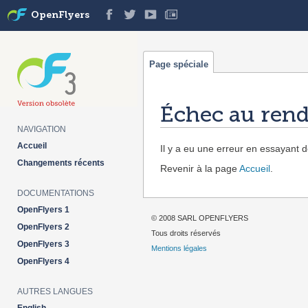
OpenFlyers
Page spéciale
Échec au rend
NAVIGATION
Aller à :
navigation
,
rechercher
Accueil
Il y a eu une erreur en essayant de
Changements récents
Revenir à la page
Accueil
.
DOCUMENTATIONS
OpenFlyers 1
© 2008 SARL OPENFLYERS
OpenFlyers 2
Tous droits réservés
OpenFlyers 3
Mentions légales
OpenFlyers 4
AUTRES LANGUES