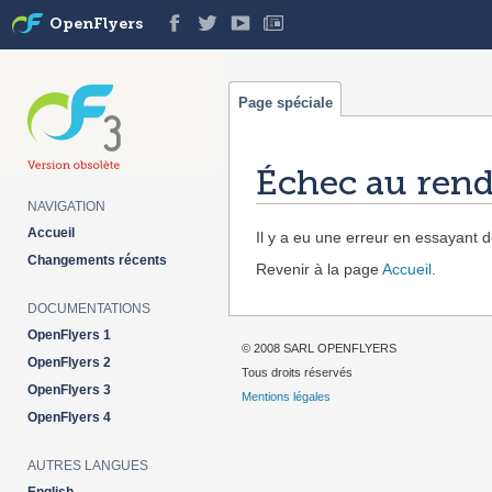
OpenFlyers
Page spéciale
Échec au rend
NAVIGATION
Aller à :
navigation
,
rechercher
Accueil
Il y a eu une erreur en essayant de
Changements récents
Revenir à la page
Accueil
.
DOCUMENTATIONS
OpenFlyers 1
© 2008 SARL OPENFLYERS
OpenFlyers 2
Tous droits réservés
OpenFlyers 3
Mentions légales
OpenFlyers 4
AUTRES LANGUES