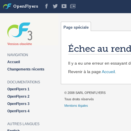
OpenFlyers
Page spéciale
Échec au rend
NAVIGATION
Aller à :
navigation
,
rechercher
Accueil
Il y a eu une erreur en essayant de
Changements récents
Revenir à la page
Accueil
.
DOCUMENTATIONS
OpenFlyers 1
© 2008 SARL OPENFLYERS
OpenFlyers 2
Tous droits réservés
OpenFlyers 3
Mentions légales
OpenFlyers 4
AUTRES LANGUES