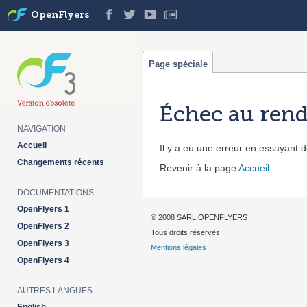
OpenFlyers
Page spéciale
Échec au rend
NAVIGATION
Aller à :
navigation
,
rechercher
Accueil
Il y a eu une erreur en essayant de
Changements récents
Revenir à la page
Accueil
.
DOCUMENTATIONS
OpenFlyers 1
© 2008 SARL OPENFLYERS
OpenFlyers 2
Tous droits réservés
OpenFlyers 3
Mentions légales
OpenFlyers 4
AUTRES LANGUES