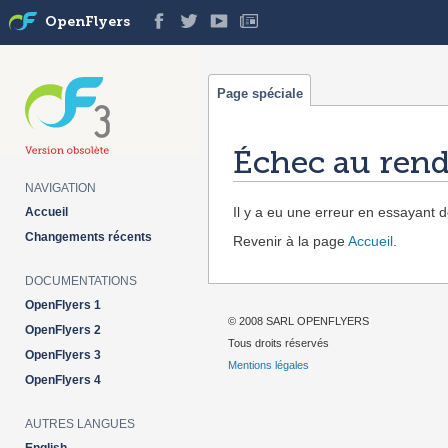
OpenFlyers
Page spéciale
Échec au rend
NAVIGATION
Aller à :
navigation
,
rechercher
Il y a eu une erreur en essayant de
Accueil
Changements récents
Revenir à la page
Accueil
.
DOCUMENTATIONS
OpenFlyers 1
© 2008 SARL OPENFLYERS
OpenFlyers 2
Tous droits réservés
OpenFlyers 3
Mentions légales
OpenFlyers 4
AUTRES LANGUES