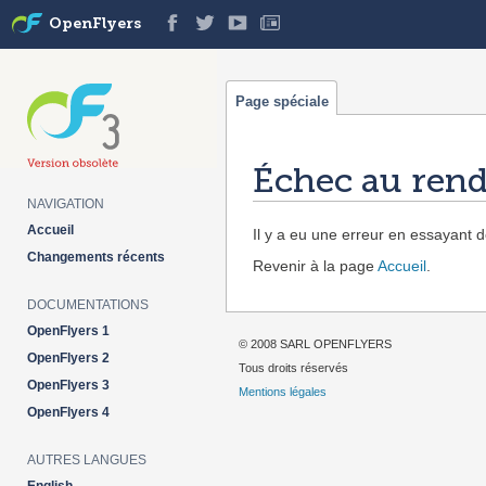
OpenFlyers
Page spéciale
Échec au rend
NAVIGATION
Aller à :
navigation
,
rechercher
Accueil
Il y a eu une erreur en essayant de
Changements récents
Revenir à la page
Accueil
.
DOCUMENTATIONS
OpenFlyers 1
© 2008 SARL OPENFLYERS
OpenFlyers 2
Tous droits réservés
OpenFlyers 3
Mentions légales
OpenFlyers 4
AUTRES LANGUES