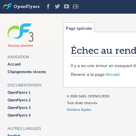
OpenFlyers
Page spéciale
Échec au rend
NAVIGATION
Aller à :
navigation
,
rechercher
Accueil
Il y a eu une erreur en essayant de
Changements récents
Revenir à la page
Accueil
.
DOCUMENTATIONS
OpenFlyers 1
© 2008 SARL OPENFLYERS
OpenFlyers 2
Tous droits réservés
OpenFlyers 3
Mentions légales
OpenFlyers 4
AUTRES LANGUES