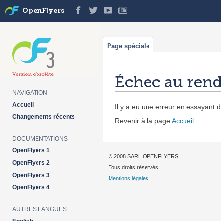
OpenFlyers
Page spéciale
Échec au rend
NAVIGATION
Aller à :
navigation
,
rechercher
Accueil
Il y a eu une erreur en essayant de
Changements récents
Revenir à la page
Accueil
.
DOCUMENTATIONS
OpenFlyers 1
© 2008 SARL OPENFLYERS
OpenFlyers 2
Tous droits réservés
OpenFlyers 3
Mentions légales
OpenFlyers 4
AUTRES LANGUES