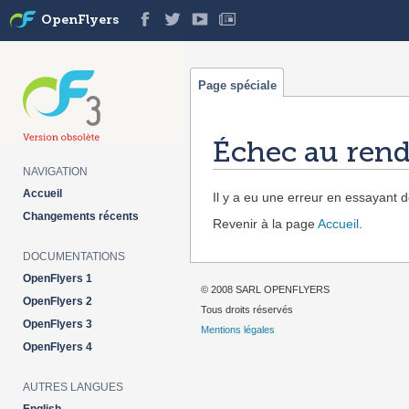
OpenFlyers
Page spéciale
Échec au rend
NAVIGATION
Aller à :
navigation
,
rechercher
Accueil
Il y a eu une erreur en essayant de
Changements récents
Revenir à la page
Accueil
.
DOCUMENTATIONS
OpenFlyers 1
© 2008 SARL OPENFLYERS
OpenFlyers 2
Tous droits réservés
OpenFlyers 3
Mentions légales
OpenFlyers 4
AUTRES LANGUES