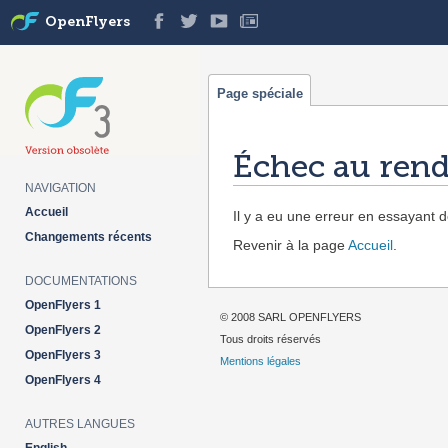
OpenFlyers
Page spéciale
Échec au rend
NAVIGATION
Aller à :
navigation
,
rechercher
Accueil
Il y a eu une erreur en essayant de
Changements récents
Revenir à la page
Accueil
.
DOCUMENTATIONS
OpenFlyers 1
© 2008 SARL OPENFLYERS
OpenFlyers 2
Tous droits réservés
OpenFlyers 3
Mentions légales
OpenFlyers 4
AUTRES LANGUES