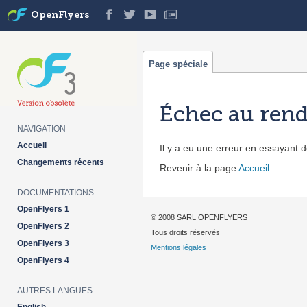
OpenFlyers
Page spéciale
Échec au rend
NAVIGATION
Aller à :
navigation
,
rechercher
Accueil
Il y a eu une erreur en essayant de
Changements récents
Revenir à la page
Accueil
.
DOCUMENTATIONS
OpenFlyers 1
© 2008 SARL OPENFLYERS
OpenFlyers 2
Tous droits réservés
OpenFlyers 3
Mentions légales
OpenFlyers 4
AUTRES LANGUES