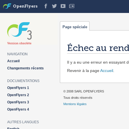
OpenFlyers
Page spéciale
Échec au rend
NAVIGATION
Aller à :
navigation
,
rechercher
Accueil
Il y a eu une erreur en essayant de
Changements récents
Revenir à la page
Accueil
.
DOCUMENTATIONS
OpenFlyers 1
© 2008 SARL OPENFLYERS
OpenFlyers 2
Tous droits réservés
OpenFlyers 3
Mentions légales
OpenFlyers 4
AUTRES LANGUES