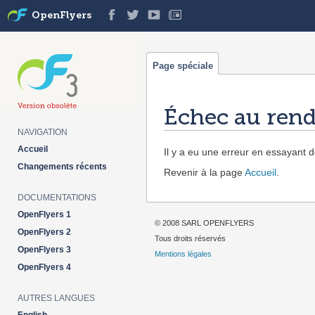
OpenFlyers
Page spéciale
Échec au rend
NAVIGATION
Aller à :
navigation
,
rechercher
Accueil
Il y a eu une erreur en essayant de
Changements récents
Revenir à la page
Accueil
.
DOCUMENTATIONS
OpenFlyers 1
© 2008 SARL OPENFLYERS
OpenFlyers 2
Tous droits réservés
OpenFlyers 3
Mentions légales
OpenFlyers 4
AUTRES LANGUES