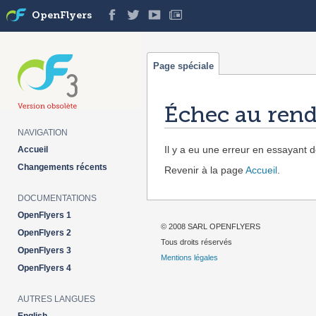
OpenFlyers
Page spéciale
Échec au rend
NAVIGATION
Aller à :
navigation
,
rechercher
Il y a eu une erreur en essayant de
Accueil
Changements récents
Revenir à la page
Accueil
.
DOCUMENTATIONS
OpenFlyers 1
© 2008 SARL OPENFLYERS
OpenFlyers 2
Tous droits réservés
OpenFlyers 3
Mentions légales
OpenFlyers 4
AUTRES LANGUES