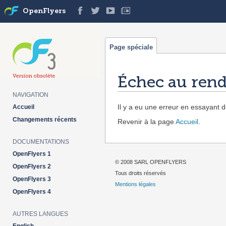
OpenFlyers
Page spéciale
Échec au rend
NAVIGATION
Aller à :
navigation
,
rechercher
Il y a eu une erreur en essayant de
Accueil
Changements récents
Revenir à la page
Accueil
.
DOCUMENTATIONS
OpenFlyers 1
© 2008 SARL OPENFLYERS
OpenFlyers 2
Tous droits réservés
OpenFlyers 3
Mentions légales
OpenFlyers 4
AUTRES LANGUES