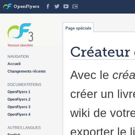
OpenFlyers
Page spéciale
Créateur 
NAVIGATION
Aller à :
navigation
,
rechercher
Accueil
Avec le
créa
Changements récents
DOCUMENTATIONS
créer un liv
OpenFlyers 1
OpenFlyers 2
OpenFlyers 3
wiki de votr
OpenFlyers 4
exporter le 
AUTRES LANGUES