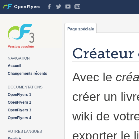
OpenFlyers
Page spéciale
Créateur 
NAVIGATION
Aller à :
navigation
,
rechercher
Accueil
Avec le
créa
Changements récents
DOCUMENTATIONS
créer un liv
OpenFlyers 1
OpenFlyers 2
OpenFlyers 3
wiki de votr
OpenFlyers 4
exporter le 
AUTRES LANGUES