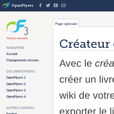
OpenFlyers
Page spéciale
Créateur 
NAVIGATION
Aller à :
navigation
,
rechercher
Accueil
Avec le
créa
Changements récents
DOCUMENTATIONS
créer un liv
OpenFlyers 1
OpenFlyers 2
OpenFlyers 3
wiki de votr
OpenFlyers 4
exporter le 
AUTRES LANGUES