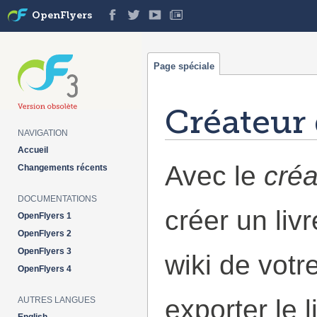
OpenFlyers
Page spéciale
Créateur 
NAVIGATION
Aller à :
navigation
,
rechercher
Accueil
Avec le
créa
Changements récents
DOCUMENTATIONS
créer un liv
OpenFlyers 1
OpenFlyers 2
OpenFlyers 3
wiki de votr
OpenFlyers 4
exporter le 
AUTRES LANGUES