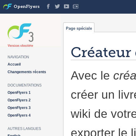
OpenFlyers
Page spéciale
Créateur 
NAVIGATION
Aller à :
navigation
,
rechercher
Accueil
Avec le
créa
Changements récents
DOCUMENTATIONS
créer un liv
OpenFlyers 1
OpenFlyers 2
OpenFlyers 3
wiki de votr
OpenFlyers 4
exporter le 
AUTRES LANGUES