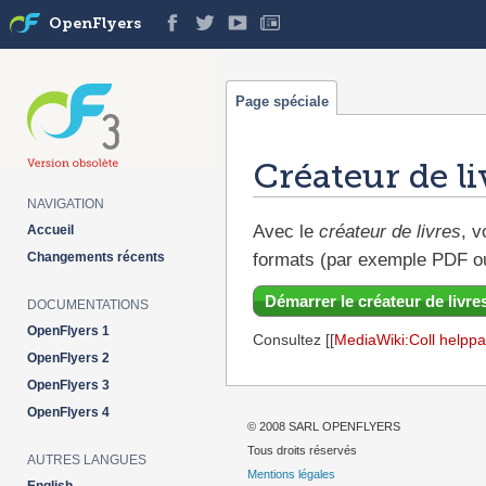
OpenFlyers
Page spéciale
Créateur de li
NAVIGATION
Aller à :
navigation
,
rechercher
Avec le
créateur de livres
, v
Accueil
Changements récents
formats (par exemple PDF o
Démarrer le créateur de livre
DOCUMENTATIONS
OpenFlyers 1
Consultez [[
MediaWiki:Coll helpp
OpenFlyers 2
OpenFlyers 3
OpenFlyers 4
© 2008 SARL OPENFLYERS
Tous droits réservés
AUTRES LANGUES
Mentions légales