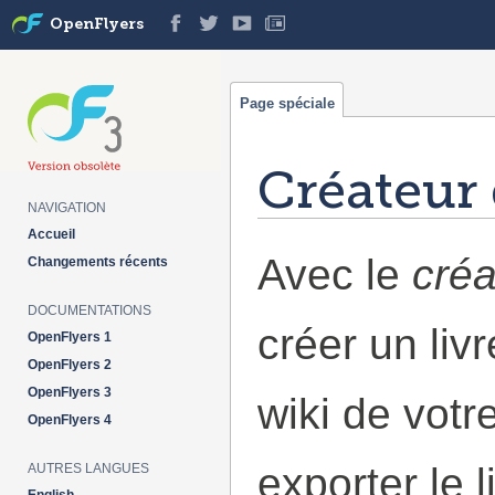
OpenFlyers
Page spéciale
Créateur 
NAVIGATION
Aller à :
navigation
,
rechercher
Accueil
Avec le
créa
Changements récents
DOCUMENTATIONS
créer un liv
OpenFlyers 1
OpenFlyers 2
OpenFlyers 3
wiki de votr
OpenFlyers 4
exporter le 
AUTRES LANGUES