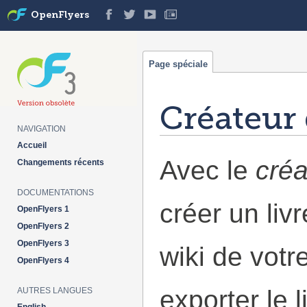
OpenFlyers
Page spéciale
Créateur 
NAVIGATION
Aller à :
navigation
,
rechercher
Accueil
Avec le
créa
Changements récents
DOCUMENTATIONS
créer un liv
OpenFlyers 1
OpenFlyers 2
OpenFlyers 3
wiki de votr
OpenFlyers 4
exporter le 
AUTRES LANGUES