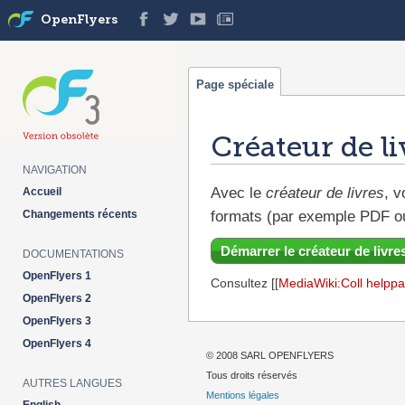
OpenFlyers
Page spéciale
Créateur de li
NAVIGATION
Aller à :
navigation
,
rechercher
Avec le
créateur de livres
, v
Accueil
Changements récents
formats (par exemple PDF o
Démarrer le créateur de livre
DOCUMENTATIONS
OpenFlyers 1
Consultez [[
MediaWiki:Coll helpp
OpenFlyers 2
OpenFlyers 3
OpenFlyers 4
© 2008 SARL OPENFLYERS
Tous droits réservés
AUTRES LANGUES
Mentions légales