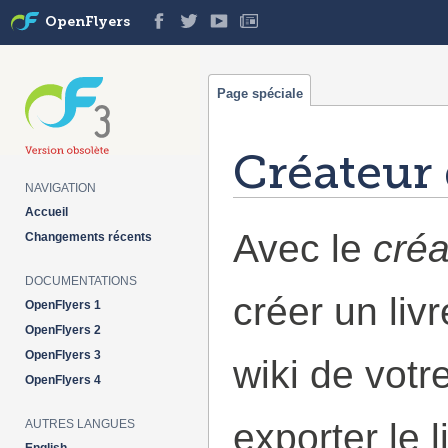
OpenFlyers
Page spéciale
Créateur 
NAVIGATION
Aller à :
navigation
,
rechercher
Accueil
Avec le
créa
Changements récents
DOCUMENTATIONS
créer un liv
OpenFlyers 1
OpenFlyers 2
OpenFlyers 3
wiki de votr
OpenFlyers 4
exporter le 
AUTRES LANGUES