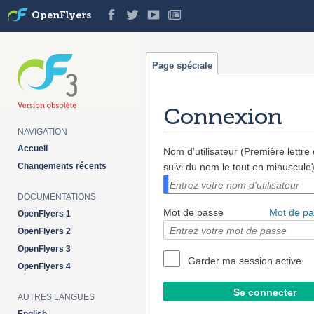
OpenFlyers
Page spéciale
Connexion
NAVIGATION
Aller à :
navigation
,
rechercher
Accueil
Nom d'utilisateur (Première lettr
Changements récents
suivi du nom le tout en minuscule
DOCUMENTATIONS
Mot de passe
Mot de pa
OpenFlyers 1
OpenFlyers 2
OpenFlyers 3
Garder ma session active
OpenFlyers 4
AUTRES LANGUES