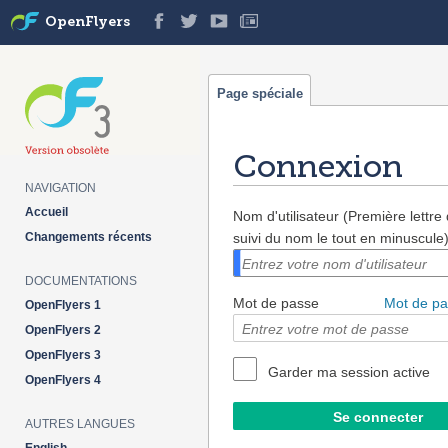
OpenFlyers
Page spéciale
Connexion
NAVIGATION
Aller à :
navigation
,
rechercher
Accueil
Nom d'utilisateur (Première lettr
Changements récents
suivi du nom le tout en minuscule
DOCUMENTATIONS
Mot de passe
Mot de pa
OpenFlyers 1
OpenFlyers 2
OpenFlyers 3
Garder ma session active
OpenFlyers 4
AUTRES LANGUES