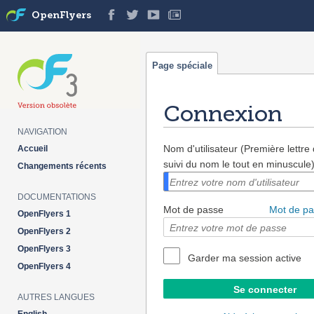
OpenFlyers
Page spéciale
Connexion
NAVIGATION
Aller à :
navigation
,
rechercher
Nom d'utilisateur (Première lettr
Accueil
suivi du nom le tout en minuscule
Changements récents
DOCUMENTATIONS
Mot de passe
Mot de pa
OpenFlyers 1
OpenFlyers 2
OpenFlyers 3
Garder ma session active
OpenFlyers 4
AUTRES LANGUES