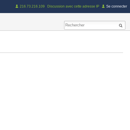
216.73.216.109
Discussion avec cette adresse IP
Se connecter