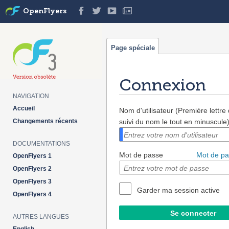
OpenFlyers
Page spéciale
Connexion
NAVIGATION
Aller à :
navigation
,
rechercher
Accueil
Nom d'utilisateur (Première lettr
Changements récents
suivi du nom le tout en minuscule
DOCUMENTATIONS
Mot de passe
Mot de pa
OpenFlyers 1
OpenFlyers 2
OpenFlyers 3
Garder ma session active
OpenFlyers 4
AUTRES LANGUES