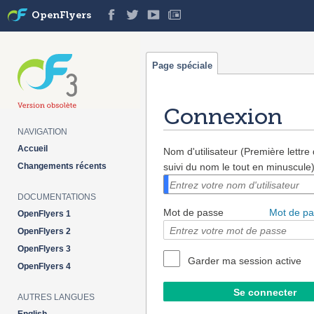
OpenFlyers
Page spéciale
Connexion
NAVIGATION
Aller à :
navigation
,
rechercher
Accueil
Nom d'utilisateur (Première lettr
Changements récents
suivi du nom le tout en minuscule
DOCUMENTATIONS
Mot de passe
Mot de pa
OpenFlyers 1
OpenFlyers 2
OpenFlyers 3
Garder ma session active
OpenFlyers 4
AUTRES LANGUES