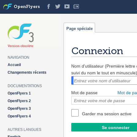
OpenFlyers
Page spéciale
Connexion
NAVIGATION
Aller à :
navigation
,
rechercher
Accueil
Nom d'utilisateur (Première lettr
Changements récents
suivi du nom le tout en minuscule
DOCUMENTATIONS
Mot de passe
Mot de pa
OpenFlyers 1
OpenFlyers 2
OpenFlyers 3
Garder ma session active
OpenFlyers 4
AUTRES LANGUES