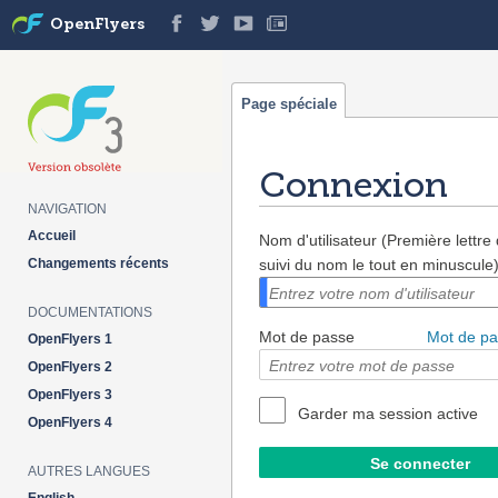
OpenFlyers
Page spéciale
Connexion
NAVIGATION
Aller à :
navigation
,
rechercher
Accueil
Nom d'utilisateur (Première lettr
Changements récents
suivi du nom le tout en minuscule
DOCUMENTATIONS
Mot de passe
Mot de pa
OpenFlyers 1
OpenFlyers 2
OpenFlyers 3
Garder ma session active
OpenFlyers 4
AUTRES LANGUES