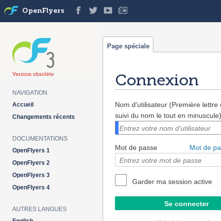
OpenFlyers
Page spéciale
Connexion
NAVIGATION
Aller à :
navigation
,
rechercher
Nom d'utilisateur (Première lettr
Accueil
suivi du nom le tout en minuscule
Changements récents
DOCUMENTATIONS
Mot de passe
Mot de pa
OpenFlyers 1
OpenFlyers 2
OpenFlyers 3
Garder ma session active
OpenFlyers 4
AUTRES LANGUES