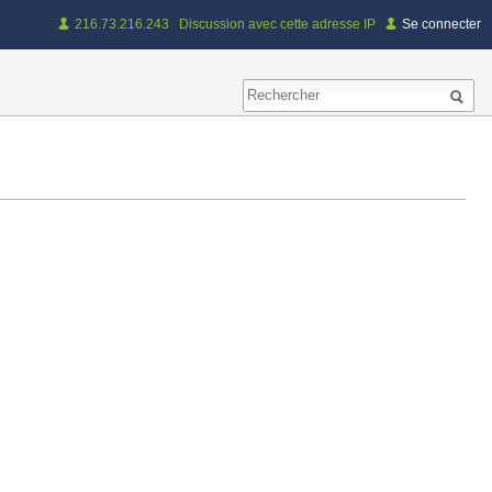
216.73.216.243
Discussion avec cette adresse IP
Se connecter