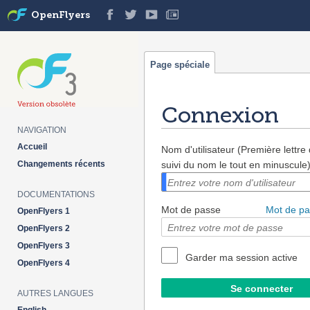
OpenFlyers
Page spéciale
Connexion
NAVIGATION
Aller à :
navigation
,
rechercher
Accueil
Nom d'utilisateur (Première lettr
Changements récents
suivi du nom le tout en minuscule
DOCUMENTATIONS
Mot de passe
Mot de pa
OpenFlyers 1
OpenFlyers 2
OpenFlyers 3
Garder ma session active
OpenFlyers 4
AUTRES LANGUES