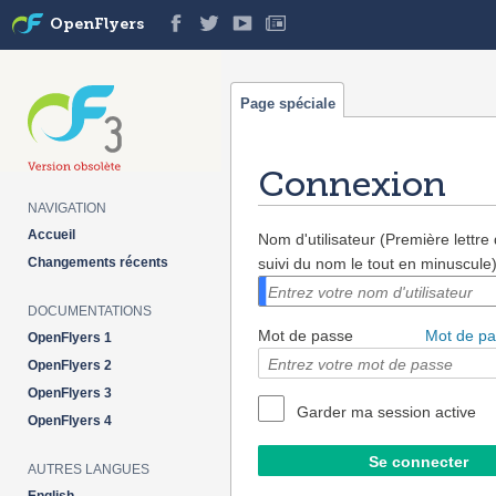
OpenFlyers
Page spéciale
Connexion
NAVIGATION
Aller à :
navigation
,
rechercher
Accueil
Nom d'utilisateur (Première lettr
Changements récents
suivi du nom le tout en minuscule
DOCUMENTATIONS
Mot de passe
Mot de pa
OpenFlyers 1
OpenFlyers 2
OpenFlyers 3
Garder ma session active
OpenFlyers 4
AUTRES LANGUES