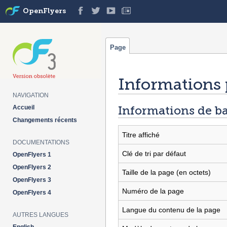
OpenFlyers
Page
Informations 
NAVIGATION
Aller à :
navigation
,
rechercher
Informations de b
Accueil
Changements récents
Titre affiché
DOCUMENTATIONS
Clé de tri par défaut
OpenFlyers 1
OpenFlyers 2
Taille de la page (en octets)
OpenFlyers 3
Numéro de la page
OpenFlyers 4
Langue du contenu de la page
AUTRES LANGUES