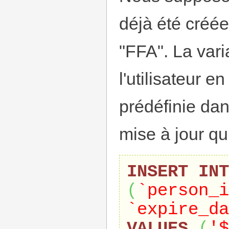
déjà été créée
"FFA". La vari
l'utilisateur e
prédéfinie dan
mise à jour qui
INSERT
INT
(
`person_i
`expire_da
VALUES
(
'$