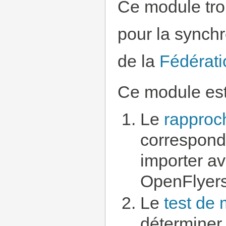
Ce module tr
pour la synchr
de la
Fédérati
Ce module est
Le
rapproc
correspondr
importer a
OpenFlyer
Le
test de 
déterminer,