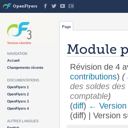
OpenFlyers
Page
Module p
NAVIGATION
Accueil
Révision de 4 a
Changements récents
contributions
)
(
DOCUMENTATIONS
des soldes des 
OpenFlyers 1
comptable
)
OpenFlyers 2
OpenFlyers 3
(
diff
)
← Version
OpenFlyers 4
(diff) | Version 
AUTRES LANGUES
Aller à :
navigation
,
rechercher