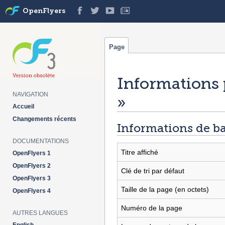
OpenFlyers
Page
Informations 
NAVIGATION
»
Accueil
Aller à :
navigation
,
rechercher
Changements récents
Informations de b
DOCUMENTATIONS
Titre affiché
OpenFlyers 1
OpenFlyers 2
Clé de tri par défaut
OpenFlyers 3
Taille de la page (en octets)
OpenFlyers 4
Numéro de la page
AUTRES LANGUES