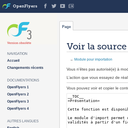
OpenFlyers
Page
Voir la sourc
NAVIGATION
←
Module pour importation
Accueil
Aller à :
navigation
,
rechercher
Changements récents
Vous n'êtes pas autorisé(e) à modi
L’action que vous essayez de réal
DOCUMENTATIONS
OpenFlyers 1
Vous pouvez voir et copier le cont
OpenFlyers 2
OpenFlyers 3
OpenFlyers 4
AUTRES LANGUES