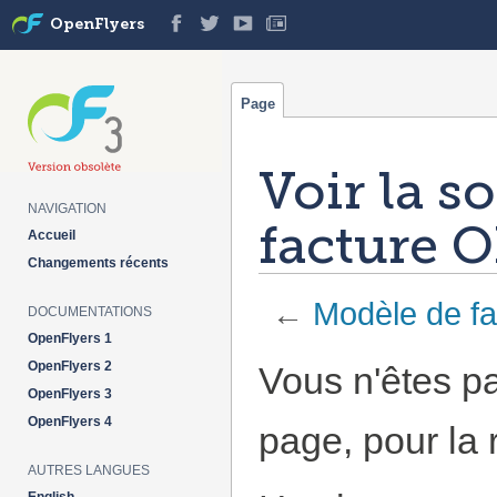
OpenFlyers
Page
Voir la s
NAVIGATION
facture 
Accueil
Changements récents
←
Modèle de f
DOCUMENTATIONS
OpenFlyers 1
Aller à :
navigation
,
rechercher
OpenFlyers 2
Vous n'êtes pa
OpenFlyers 3
OpenFlyers 4
page, pour la 
AUTRES LANGUES