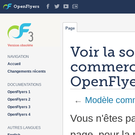
OpenFlyers
Page
Voir la s
NAVIGATION
commerci
Accueil
Changements récents
OpenFlye
DOCUMENTATIONS
OpenFlyers 1
←
Modèle comme
OpenFlyers 2
OpenFlyers 3
Aller à :
navigation
,
rechercher
OpenFlyers 4
Vous n'êtes pa
AUTRES LANGUES
page, pour la 