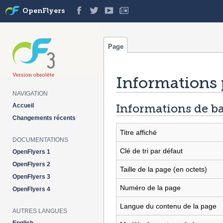
OpenFlyers
Page
Informations 
NAVIGATION
Aller à :
navigation
,
rechercher
Informations de b
Accueil
Changements récents
Titre affiché
DOCUMENTATIONS
Clé de tri par défaut
OpenFlyers 1
OpenFlyers 2
Taille de la page (en octets)
OpenFlyers 3
Numéro de la page
OpenFlyers 4
Langue du contenu de la page
AUTRES LANGUES