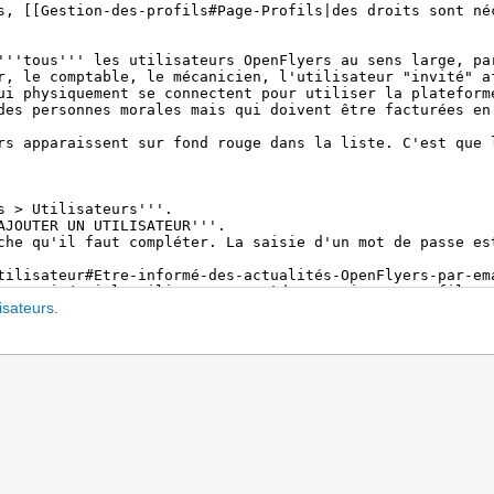
isateurs
.