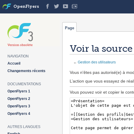
OpenFlyers
Page
Voir la source
NAVIGATION
←
Gestion des utilisateurs
Accueil
Aller à :
navigation
,
rechercher
Changements récents
Vous n'êtes pas autorisé(e) à modi
L’action que vous essayez de réal
DOCUMENTATIONS
OpenFlyers 1
Vous pouvez voir et copier le cont
OpenFlyers 2
OpenFlyers 3
OpenFlyers 4
AUTRES LANGUES