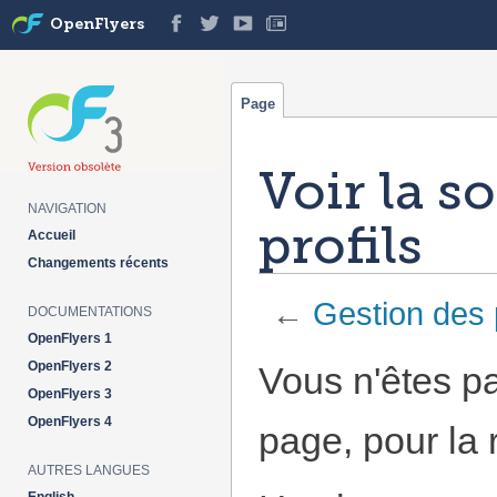
OpenFlyers
Page
Voir la s
NAVIGATION
profils
Accueil
Changements récents
←
Gestion des p
DOCUMENTATIONS
OpenFlyers 1
Aller à :
navigation
,
rechercher
OpenFlyers 2
Vous n'êtes pa
OpenFlyers 3
OpenFlyers 4
page, pour la 
AUTRES LANGUES