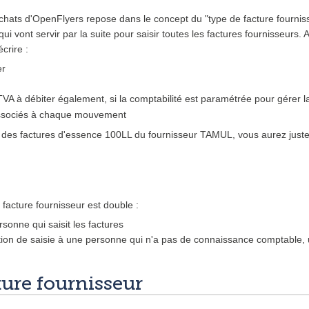
achats d'OpenFlyers repose dans le concept du "type de facture fournisse
qui vont servir par la suite pour saisir toutes les factures fournisseurs. 
crire :
er
VA à débiter également, si la comptabilité est paramétrée pour gérer 
associés à chaque mouvement
z des factures d'essence 100LL du fournisseur TAMUL, vous aurez juste 
 facture fournisseur est double :
sonne qui saisit les factures
tion de saisie à une personne qui n'a pas de connaissance comptable, u
ture fournisseur