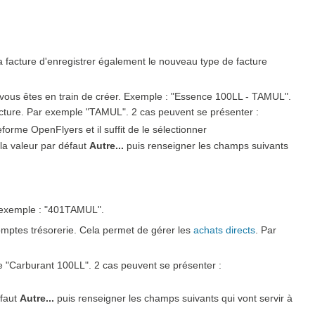
la facture d'enregistrer également le nouveau type de facture
que vous êtes en train de créer. Exemple : "Essence 100LL - TAMUL".
facture. Par exemple "TAMUL". 2 cas peuvent se présenter :
orme OpenFlyers et il suffit de le sélectionner
r la valeur par défaut
Autre...
puis renseigner les champs suivants
r exemple : "401TAMUL".
omptes trésorerie. Cela permet de gérer les
achats directs
. Par
e "Carburant 100LL". 2 cas peuvent se présenter :
éfaut
Autre...
puis renseigner les champs suivants qui vont servir à