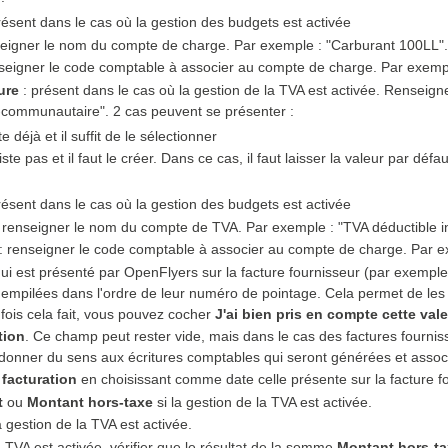
résent dans le cas où la gestion des budgets est activée
seigner le nom du compte de charge. Par exemple : "Carburant 100LL"
seigner le code comptable à associer au compte de charge. Par exem
ure
: présent dans le cas où la gestion de la TVA est activée. Renseign
-communautaire". 2 cas peuvent se présenter :
 déjà et il suffit de le sélectionner
te pas et il faut le créer. Dans ce cas, il faut laisser la valeur par défa
résent dans le cas où la gestion des budgets est activée
 renseigner le nom du compte de TVA. Par exemple : "TVA déductible 
: renseigner le code comptable à associer au compte de charge. Par 
i est présenté par OpenFlyers sur la facture fournisseur (par exemple 
i empilées dans l'ordre de leur numéro de pointage. Cela permet de les 
fois cela fait, vous pouvez cocher
J'ai bien pris en compte cette vale
tion
. Ce champ peut rester vide, mais dans le cas des factures fourniss
de donner du sens aux écritures comptables qui seront générées et associ
 facturation
en choisissant comme date celle présente sur la facture f
t
ou
Montant hors-taxe
si la gestion de la TVA est activée.
a gestion de la TVA est activée.
a TVA est activée, vérifier que le résultat de la somme
Montant hors-t