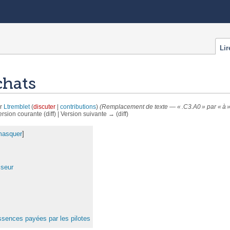
Lir
chats
ar
Ltremblet
(
discuter
|
contributions
)
(Remplacement de texte — « .C3.A0 » par « à »
ersion courante (diff) | Version suivante → (diff)
masquer
]
sseur
sences payées par les pilotes