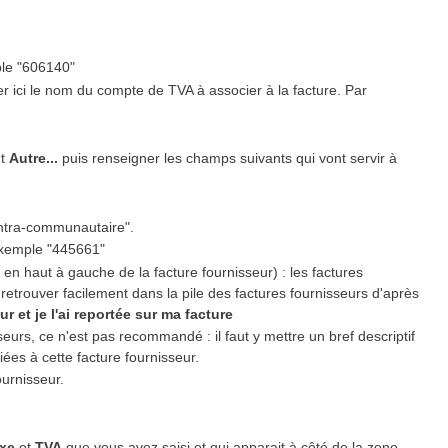
.
ple "606140"
er ici le nom du compte de TVA à associer à la facture. Par
ut
Autre...
puis renseigner les champs suivants qui vont servir à
intra-communautaire".
exemple "445661"
en haut à gauche de la facture fournisseur) : les factures
retrouver facilement dans la pile des factures fournisseurs d'après
ur et je l'ai reportée sur ma facture
eurs, ce n'est pas recommandé : il faut y mettre un bref descriptif
ées à cette facture fournisseur.
ournisseur.
axe
et
TVA
que vous avez saisi et qui apparait à côté de la zone