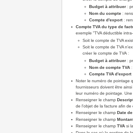
Budget à attribuer
: p
Nom du compte
: ren
Compte d'export
: ren
Compte TVA du type de fact
exemple "TVA déductible intra
Soit le compte de TVA existe
Soit le compte de TVA n'exis
créer le compte de TVA :
Budget à attribuer
: p
Nom de compte TVA
:
Compte TVA d'export
Noter le numéro de pointage qu
fournisseurs doivent être ains
leur numéro de pointage. Une 
Renseigner le champ
Descrip
de l'objet de la facture afin 
Renseigner le champ
Date de
Renseigner le champ
Montan
Renseigner le champ
TVA
si l
Dans le cas où la gestion de l