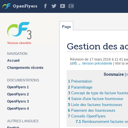
OpenFlyers
Page
Gestion des a
NAVIGATION
Révision de 17 mars 2016 à 11:41 p
Accueil
(
diff
)
← Version précédente
| Voir la v
Aller à :
navigation
,
rechercher
Changements récents
Sommaire
[
DOCUMENTATIONS
1
Présentation
2
Paramétrage
OpenFlyers 1
3
Concept de type de facture fourni
OpenFlyers 2
4
Saisie d'une facture fournisseur
OpenFlyers 3
5
Liste des factures fournisseurs
OpenFlyers 4
6
Paiement des fournisseurs
7
Conseils OpenFlyers
AUTRES LANGUES
7.1
Remboursement factures es