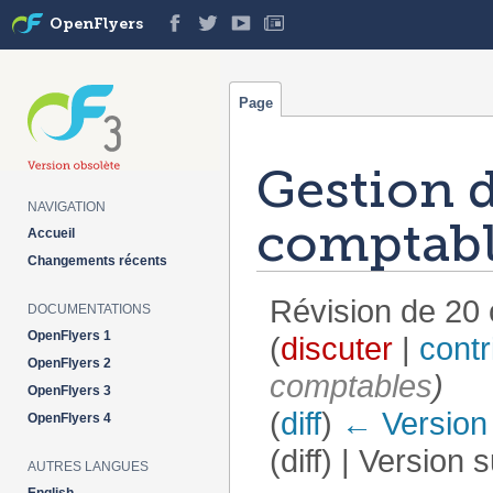
OpenFlyers
Page
Gestion d
NAVIGATION
comptab
Accueil
Changements récents
Révision de 20
DOCUMENTATIONS
OpenFlyers 1
(
discuter
|
contr
OpenFlyers 2
comptables
)
OpenFlyers 3
(
diff
)
← Version
OpenFlyers 4
(diff) | Version 
AUTRES LANGUES
Aller à :
navigation
,
rechercher