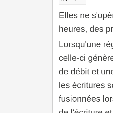
170
0
Elles ne s'opèr
heures, des pr
Lorsqu'une règ
celle-ci génèr
de débit et un
les écritures 
fusionnées lor
de l'écriture e