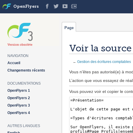
OpenFlyers
Page
Voir la sourc
NAVIGATION
←
Gestion des écritures comptables
Accueil
Aller à :
navigation
,
rechercher
Changements récents
Vous n'êtes pas autorisé(e) à modi
L’action que vous essayez de réal
DOCUMENTATIONS
OpenFlyers 1
Vous pouvez voir et copier le cont
OpenFlyers 2
OpenFlyers 3
OpenFlyers 4
AUTRES LANGUES