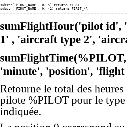
substr('FIRST_NAME', 0, 5) returns FIRST

substr('FIRST_NAME', 0, -2) returns FIRST_NA
sumFlightHour('pilot id', 'p
1' , 'aircraft type 2', 'airc
sumFlightTime(%PILOT, 'ye
'minute', 'position', 'flight
Retourne le total des heures 
pilote %PILOT pour le type d
indiquée.