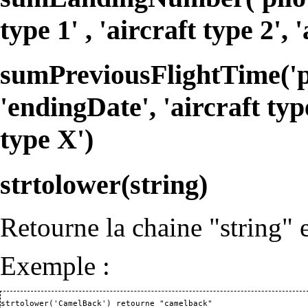
type 1' , 'aircraft type 2', 
sumPreviousFlightTime('pilo
'endingDate', 'aircraft type
type X')
strtolower(string)
Retourne la chaine "string" 
Exemple :
strtolower('CamelBack') retourne "camelback"