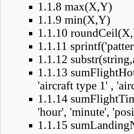
1.1.8
max(X,Y)
1.1.9
min(X,Y)
1.1.10
roundCeil(X
1.1.11
sprintf('patter
1.1.12
substr(string,
1.1.13
sumFlightHour(
'aircraft type 1' , 'ai
1.1.14
sumFlightTime
'hour', 'minute', 'posi
1.1.15
sumLandingNum