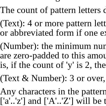
The count of pattern letters
(Text): 4 or more pattern let
or abbreviated form if one ex
(Number): the minimum numb
are zero-padded to this amou
is, if the count of 'y' is 2, t
(Text & Number): 3 or over,
Any characters in the pattern
['a'..'z'] and ['A'..'Z'] will b