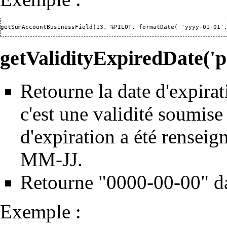
getSumAccountBusinessField(13, %PILOT, formatDate( 'yyyy-01-01'
getValidityExpiredDate('per
Retourne la date d'expirat
c'est une validité soumise
d'expiration a été rensei
MM-JJ.
Retourne "0000-00-00" dan
Exemple :