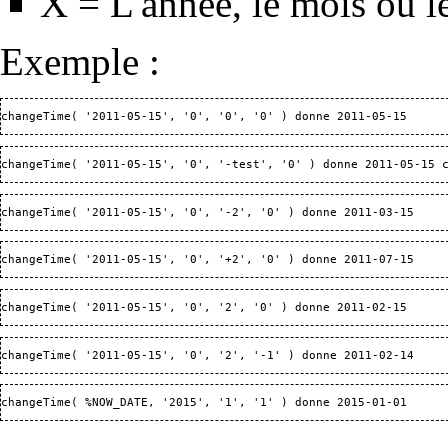
X = L'année, le mois ou le
Exemple :
changeTime( '2011-05-15', '0', '0', '0' ) donne 2011-05-15
changeTime( '2011-05-15', '0', '-test', '0' ) donne 2011-05-15 
changeTime( '2011-05-15', '0', '-2', '0' ) donne 2011-03-15
changeTime( '2011-05-15', '0', '+2', '0' ) donne 2011-07-15
changeTime( '2011-05-15', '0', '2', '0' ) donne 2011-02-15
changeTime( '2011-05-15', '0', '2', '-1' ) donne 2011-02-14
changeTime( %NOW_DATE, '2015', '1', '1' ) donne 2015-01-01