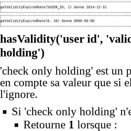
getValidityExpiredDate(%USER_ID, 1) donne 2014-12-31
getValidityExpiredDate(0, 20) donne 0000-00-00
hasValidity('user id', 'vali
holding')
'check only holding' est un
en compte sa valeur que si el
l'ignore.
Si 'check only holding' n'e
Retourne
1
lorsque :