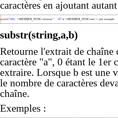
caractères en ajoutant autant
sprintf
(
'%6s'
,
%
MEMBER_NUM
)
 retourne 
"    10"
 si 
%
MEMBER_NUM vaut 
10
 par exemple
substr(string,a,b)
Retourne l'extrait de chaîne 
caractère "a", 0 étant le 1er 
extraire. Lorsque b est une v
le nombre de caractères devan
chaîne.
Exemples :