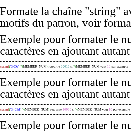
Formate la chaîne "string" av
motifs du patron, voir
forma
Exemple pour formater le nu
caractères en ajoutant autant
sprintf
(
'%05s'
,
%
MEMBER_NUM
)
 retourne 
00010
 si 
%
MEMBER_NUM vaut 
10
 par exemple
Exemple pour formater le nu
caractères en ajoutant autant
sprintf
(
'%-05d'
,
%
MEMBER_NUM
)
 retourne 
10000
 si 
%
MEMBER_NUM vaut 
10
 par exemple
Exemple pour formater le nu