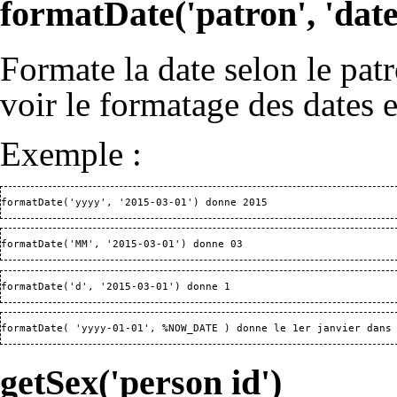
formatDate('patron', 'date
Formate la date selon le pat
voir le
formatage des dates e
Exemple :
formatDate('yyyy', '2015-03-01') donne 2015
formatDate('MM', '2015-03-01') donne 03
formatDate('d', '2015-03-01') donne 1
formatDate( 'yyyy-01-01', %NOW_DATE ) donne le 1er janvier dans
getSex('person id')