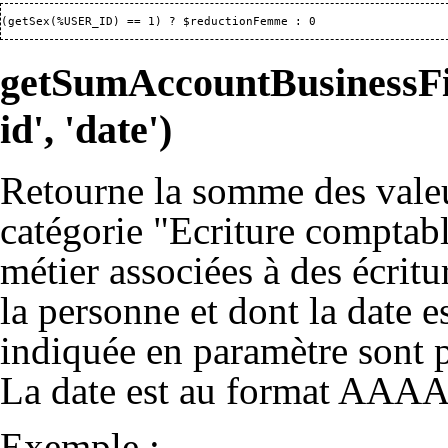
(getSex(%USER_ID) == 1) ? $reductionFemme : 0
getSumAccountBusinessFiel
id', 'date')
Retourne la somme des vale
catégorie "Ecriture comptab
métier associées à des écrit
la personne et dont la date e
indiquée en paramètre sont p
La date est au format AAA
Exemple :