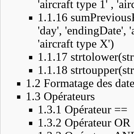
'aircraft type 1' , 'ai
1.1.16
sumPreviousFl
'day', 'endingDate', 'a
'aircraft type X')
1.1.17
strtolower(st
1.1.18
strtoupper(st
1.2
Formatage des date
1.3
Opérateurs
1.3.1
Opérateur ==
1.3.2
Opérateur OR