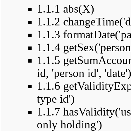
1.1.1
abs(X)
1.1.2
changeTime('dat
1.1.3
formatDate('pat
1.1.4
getSex('person 
1.1.5
getSumAccount
id, 'person id', 'date'
1.1.6
getValidityExpi
type id')
1.1.7
hasValidity('use
only holding')