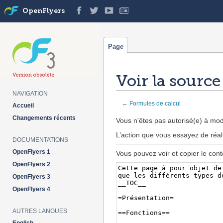
OpenFlyers
Page
Voir la source
NAVIGATION
←
Formules de calcul
Accueil
Aller à :
navigation
,
rechercher
Changements récents
Vous n'êtes pas autorisé(e) à modi
L’action que vous essayez de réal
DOCUMENTATIONS
OpenFlyers 1
Vous pouvez voir et copier le cont
OpenFlyers 2
OpenFlyers 3
OpenFlyers 4
AUTRES LANGUES