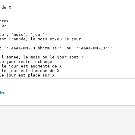
lcul
.