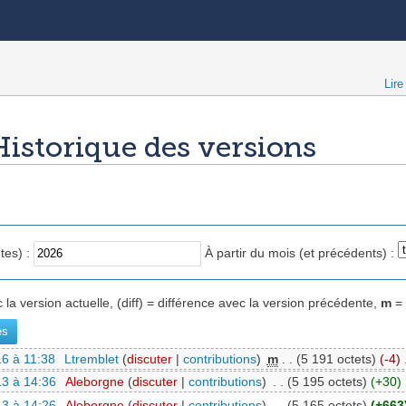
Lire
Historique des versions
tes) :
À partir du mois (et précédents) :
 la version actuelle, (diff) = différence avec la version précédente,
m
= 
6 à 11:38
‎
Ltremblet
(
discuter
|
contributions
)
‎
m
. .
(5 191 octets)
(-4)
‎
3 à 14:36
‎
Aleborgne
(
discuter
|
contributions
)
‎
. .
(5 195 octets)
(+30)
‎
3 à 14:26
‎
Aleborgne
(
discuter
|
contributions
)
‎
. .
(5 165 octets)
(+663