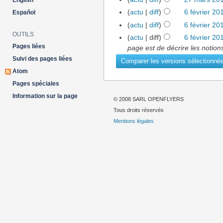
English
(
actu
|
diff
)
6 février 20
Español
(
actu
|
diff
)
6 février 20
OUTILS
(
actu
| diff)
6 février 20
Pages liées
page est de décrire les notion
Suivi des pages liées
Atom
Pages spéciales
Information sur la page
© 2008 SARL OPENFLYERS
Tous droits réservés
Mentions légales