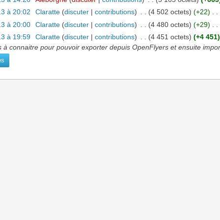
13 à 20:02
‎
Claratte
(
discuter
|
contributions
)
‎
. .
(4 502 octets)
(+22)
‎
. .
13 à 20:00
‎
Claratte
(
discuter
|
contributions
)
‎
. .
(4 480 octets)
(+29)
‎
. .
13 à 19:59
‎
Claratte
(
discuter
|
contributions
)
‎
. .
(4 451 octets)
(+4 451)
s à connaitre pour pouvoir exporter depuis OpenFlyers et ensuite impor