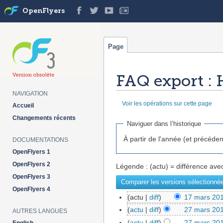
OpenFlyers
Page
FAQ export : 
NAVIGATION
Voir les opérations sur cette page
Accueil
Aller à :
navigation
,
rechercher
Changements récents
Naviguer dans l’historique
À partir de l'année (et précéden
DOCUMENTATIONS
OpenFlyers 1
OpenFlyers 2
Légende : (actu) = différence avec
OpenFlyers 3
OpenFlyers 4
(actu |
diff
)
17 mars 201
(
actu
|
diff
)
27 mars 201
AUTRES LANGUES
(
actu
|
diff
)
27 mars 201