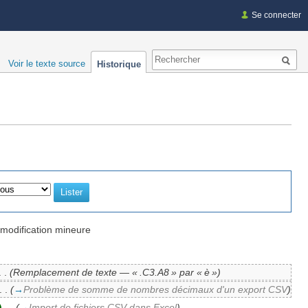
Se connecter
Voir le texte source
Historique
modification mineure
. .
(Remplacement de texte — « .C3.A8 » par « è »)
. .
(
→
Problème de somme de nombres décimaux d'un export CSV
)
)
‎
. .
(
→
Import de fichiers CSV dans Excel
)